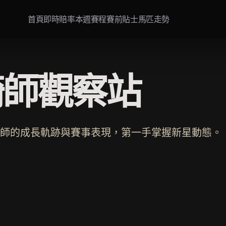
首頁
即時賠率
本週賽程
賽前貼士
馬匹走勢
騎師觀察站
師的成長軌跡與賽事表現，第一手掌握新星動態。