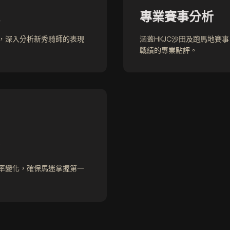
專業賽事分析
，深入分析新秀騎師的表現
涵蓋HKJC沙田及跑馬地賽
戰績的專業點評。
率變化，確保馬迷掌握第一