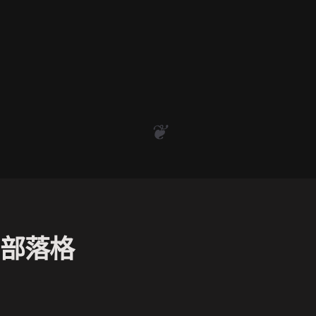
❦
部落格