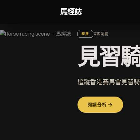
跳至內容
馬經誌
立即瀏覽
精選
見習
追蹤香港賽馬會見習騎
閱讀分析